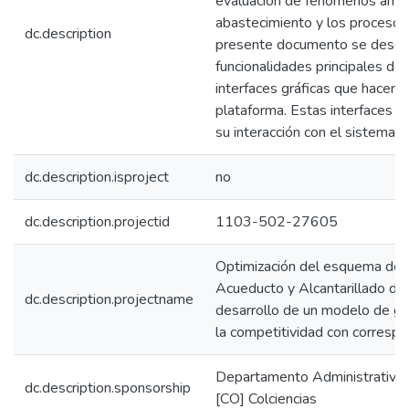
evaluación de fenómenos ambi
abastecimiento y los procesos 
dc.description
presente documento se describe
funcionalidades principales de 
interfaces gráficas que hacen r
plataforma. Estas interfaces so
su interacción con el sistema.
dc.description.isproject
no
dc.description.projectid
1103-502-27605
Optimización del esquema de 
Acueducto y Alcantarillado d
dc.description.projectname
desarrollo de un modelo de ges
la competitividad con correspo
Departamento Administrativo d
dc.description.sponsorship
[CO] Colciencias