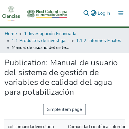
(current)
Log In
Communities & Collections
Home
1. Investigación Financiada con Recursos Públicos
1.1 Productos de investigación
1.1.2. Informes Finales
All of DSpace
Manual de usuario del sistema de gestión de variables de calidad del agua para potabilización
Statistics
Publication:
Manual de usuario
del sistema de gestión de
variables de calidad del agua
para potabilización
Simple item page
col.comunidadvinculada
Comunidad científica colombia