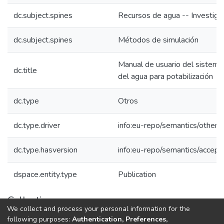
dc.subject.spines
Recursos de agua -- Investig
dc.subject.spines
Métodos de simulación
Manual de usuario del sistema 
dc.title
del agua para potabilización
dc.type
Otros
dc.type.driver
info:eu-repo/semantics/other.b
dc.type.hasversion
info:eu-repo/semantics/accep
dspace.entity.type
Publication
Collections
We collect and process your personal information for the
1.1.2. Informes Finales
following purposes:
Authentication, Preferences,