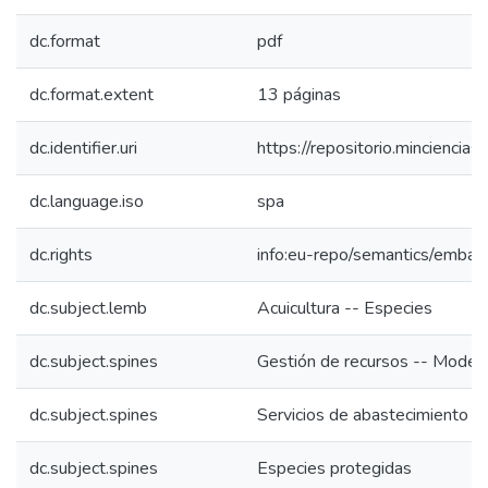
dc.format
pdf
dc.format.extent
13 páginas
dc.identifier.uri
https://repositorio.mincienc
dc.language.iso
spa
dc.rights
info:eu-repo/semantics/emba
dc.subject.lemb
Acuicultura -- Especies
dc.subject.spines
Gestión de recursos -- Model
dc.subject.spines
Servicios de abastecimiento d
dc.subject.spines
Especies protegidas