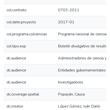
col.contrato
0703-2011
col.date.proyecto
2017-01
col.programa.colciencias
Programa nacional de ciencias
col.tipo.esp
Boletín divulgativo de resulta
dc.audience
Administradores de ciencia y t
dc.audience
Entidades gubernamentales
dc.audience
Investigadores
dc.coverage.spatial
Popayán, Cauca
dc.creator
López Gómez, Iván Darío