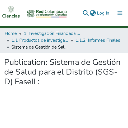
(current)
Log In
Communities & Collections
Home
1. Investigación Financiada con Recursos Públicos
1.1 Productos de investigación
1.1.2. Informes Finales
All of DSpace
Sistema de Gestión de Salud para el Distrito (SGS-D) FaseII :
Statistics
Publication:
Sistema de Gestión
de Salud para el Distrito (SGS-
D) FaseII :