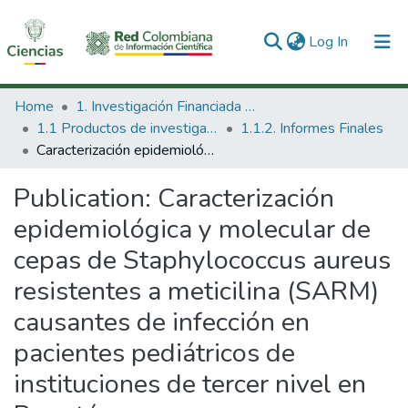
(current)
Log In
Communities & Collections
Home
1. Investigación Financiada con Recursos Públicos
1.1 Productos de investigación
1.1.2. Informes Finales
All of DSpace
Caracterización epidemiológica y molecular de cepas de Staphylococcus aureus resistentes a meticilina (SARM) causantes de infección en pacientes pediátricos de instituciones de tercer nivel en Bogotá.
Statistics
Publication:
Caracterización
epidemiológica y molecular de
cepas de Staphylococcus aureus
resistentes a meticilina (SARM)
causantes de infección en
pacientes pediátricos de
instituciones de tercer nivel en