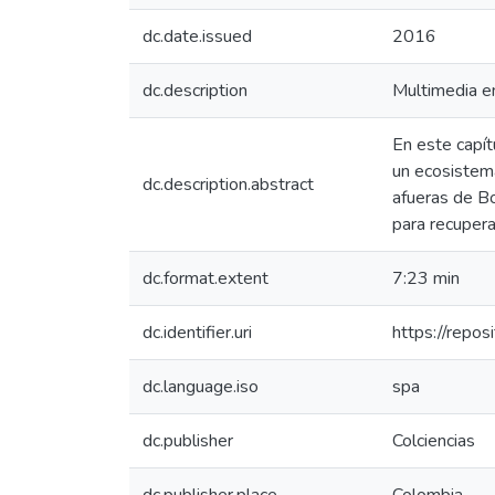
dc.date.issued
2016
dc.description
Multimedia e
En este capí
un ecosistem
dc.description.abstract
afueras de Bo
para recupera
dc.format.extent
7:23 min
dc.identifier.uri
https://repo
dc.language.iso
spa
dc.publisher
Colciencias