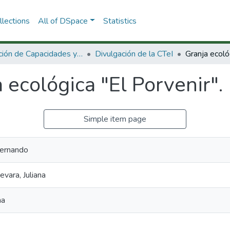
lections
All of DSpace
Statistics
Dirección de Capacidades y Divulgación de la CTeI
Divulgación de la CTeI
 ecológica "El Porvenir".
Simple item page
Fernando
vara, Juliana
na