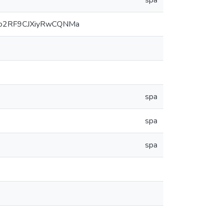
spa
qoqo2RF9CJXiyRwCQNMa
spa
spa
spa