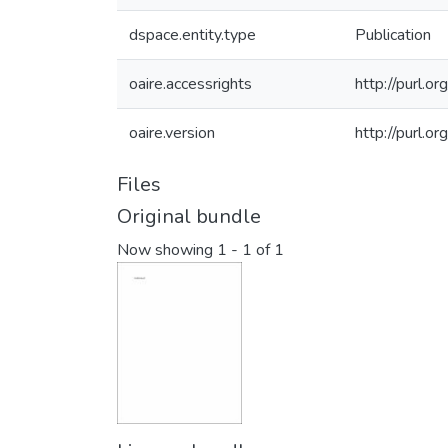
dspace.entity.type
Publication
oaire.accessrights
http://purl.o
oaire.version
http://purl.
Files
Original bundle
Now showing
1 - 1 of 1