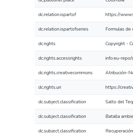
dc.publisher.place
Colombia
dc.relation.ispartof
https://ww
dc.relation.ispartofseries
Formulas de 
dc.rights
Copyright - C
dc.rights.accessrights
info:eu-repo
dc.rights.creativecommons
Atribución-N
dc.rights.uri
https://crea
dc.subject.classification
Salto del T
dc.subject.classification
Batalla ambie
dc.subject.classification
Recuperación