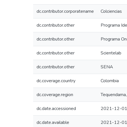
dc.contributor.corporatename
Colciencias
dc.contributor.other
Programa Ide
dc.contributor.other
Programa On
dc.contributor.other
Scientelab
dc.contributor.other
SENA
dc.coverage.country
Colombia
dc.coverage.region
Tequendama,
dc.date.accessioned
2021-12-01
dc.date.available
2021-12-01