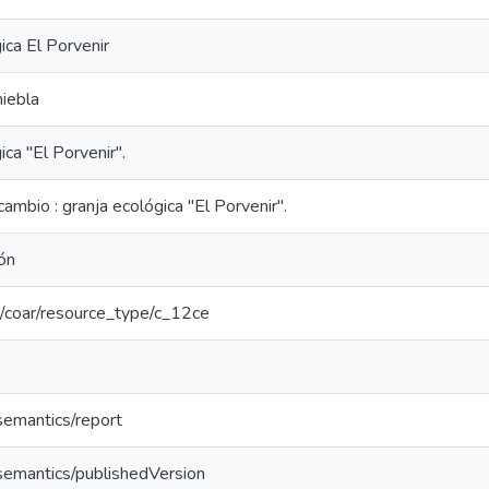
ica El Porvenir
iebla
ica "El Porvenir".
ambio : granja ecológica "El Porvenir".
ón
rg/coar/resource_type/c_12ce
semantics/report
/semantics/publishedVersion