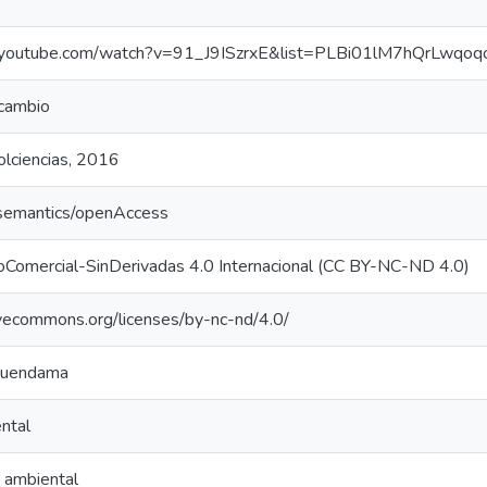
w.youtube.com/watch?v=91_J9ISzrxE&list=PLBi01lM7hQrLw
cambio
olciencias, 2016
/semantics/openAccess
oComercial-SinDerivadas 4.0 Internacional (CC BY-NC-ND 4.0)
tivecommons.org/licenses/by-nc-nd/4.0/
equendama
ntal
 ambiental