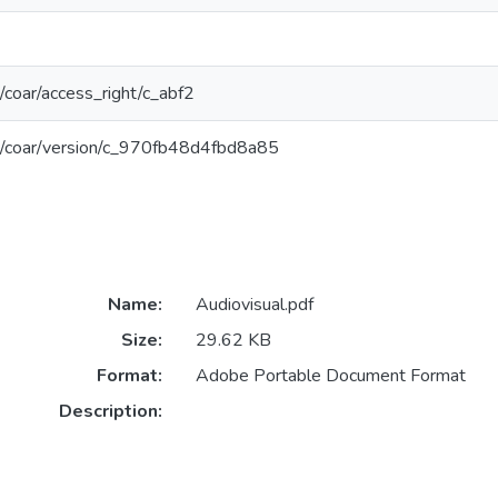
rg/coar/access_right/c_abf2
org/coar/version/c_970fb48d4fbd8a85
Name:
Audiovisual.pdf
Size:
29.62 KB
Format:
Adobe Portable Document Format
Description: