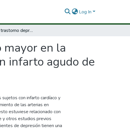
Log In
Efectos del trastorno depresivo mayor en la función endotelial vascular de pacientes con infarto agudo de miocardio esdudio dante.
o mayor en la
on infarto agudo de
 sujetos con infarto cardíaco y
iento de las arterias en
esto estuviese relacionado con
e y otros estudios previos
cientes de depresión tienen una