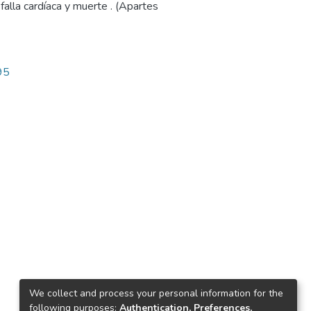
falla cardíaca y muerte . (Apartes
95
We collect and process your personal information for the
following purposes:
Authentication, Preferences,