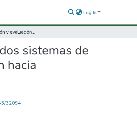
Log In
Estructuración y evaluación de dos sistemas de producción de oveja africana con proyección hacia actividades de industrialización
 dos sistemas de
n hacia
4143/32094