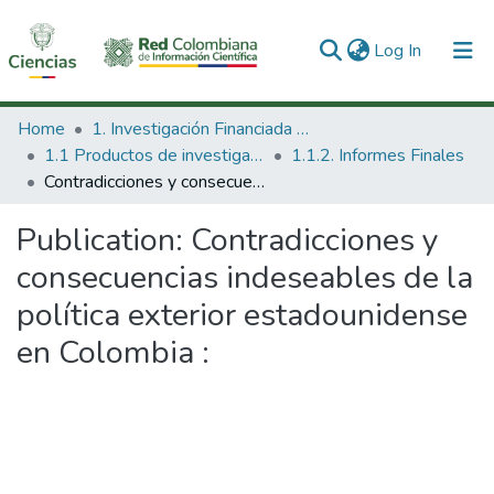
(current)
Log In
Communities & Collections
Home
1. Investigación Financiada con Recursos Públicos
1.1 Productos de investigación
1.1.2. Informes Finales
All of DSpace
Contradicciones y consecuencias indeseables de la política exterior estadounidense en Colombia :
Statistics
Publication:
Contradicciones y
consecuencias indeseables de la
política exterior estadounidense
en Colombia :