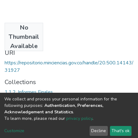
No
Date
Thumbnail
2000
Available
URI
https://repositorio.minciencias.gov.co/handle/20.500.14143/
31927
Collections
1.1.2. Informes Finales
We collect and process your personal information for the
following purposes:
Authentication, Preferences,
Full item page
Acknowledgement and Statistics
.
To learn more, please read our
privacy policy
.
DSpace software
copyright © 2002-2026
LYRASIS
Cookie
Privacy
End User
Send
Customize
Decline
That's ok
settings
policy
Agreement
Feedback