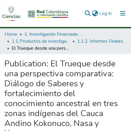
(current)
Log In
Communities & Collections
Home
1. Investigación Financiada con Recursos Públicos
1.1 Productos de investigación
1.1.2. Informes Finales
All of DSpace
El Trueque desde una perspectiva comparativa: Diálogo de Saberes y fortalecimiento del conocimiento ancestral en tres zonas indígenas del Cauca Andino Kokonuco, Nasa y Yanacona.
Statistics
Publication:
El Trueque desde
una perspectiva comparativa:
Diálogo de Saberes y
fortalecimiento del
conocimiento ancestral en tres
zonas indígenas del Cauca
Andino Kokonuco, Nasa y