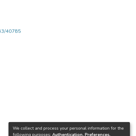
4143/40785
We collect and process your personal information for the
following purposes:
Authentication, Preferences,