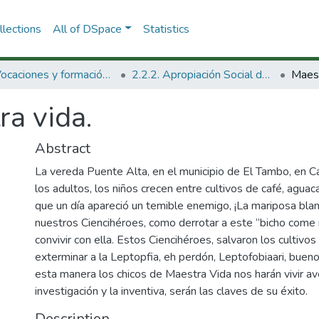
lections
All of DSpace
Statistics
2.2. Vocaciones y formación de la CTeI
2.2.2. Apropiación Social del Conocimiento
Maest
a vida.
Abstract
La vereda Puente Alta, en el municipio de El Tambo, en Cau
los adultos, los niños crecen entre cultivos de café, aguac
que un día apareció un temible enemigo, ¡La mariposa blan
nuestros Ciencihéroes, como derrotar a este “bicho come r
convivir con ella. Estos Ciencihéroes, salvaron los cultivos
exterminar a la Leptopfia, eh perdón, Leptofobiaari, buen
esta manera los chicos de Maestra Vida nos harán vivir a
investigación y la inventiva, serán las claves de su éxito.
Description