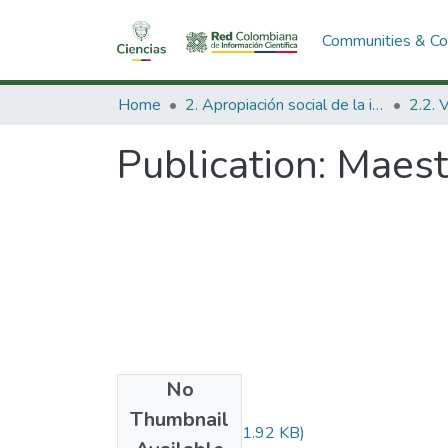
Communities & Col
Home
2. Apropiación social de la información en Ciencia Tecnología e Innovación
Publication:
Maestr
No
Files
Thumbnail
Audiovisual.pdf
(31.92 KB)