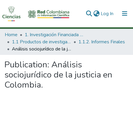
(current)
Log In
Communities & Collections
Home
1. Investigación Financiada con Recursos Públicos
1.1 Productos de investigación
1.1.2. Informes Finales
All of DSpace
Análisis sociojurídico de la justicia en Colombia.
Statistics
Publication:
Análisis
sociojurídico de la justicia en
Colombia.