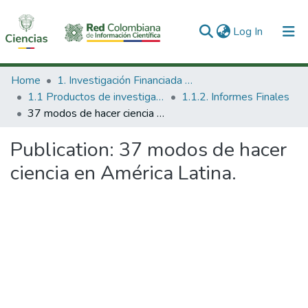
(current)
Log In
Communities & Collections
Home
1. Investigación Financiada con Recursos Públicos
1.1 Productos de investigación
1.1.2. Informes Finales
All of DSpace
37 modos de hacer ciencia en América Latina.
Statistics
Publication:
37 modos de hacer
ciencia en América Latina.