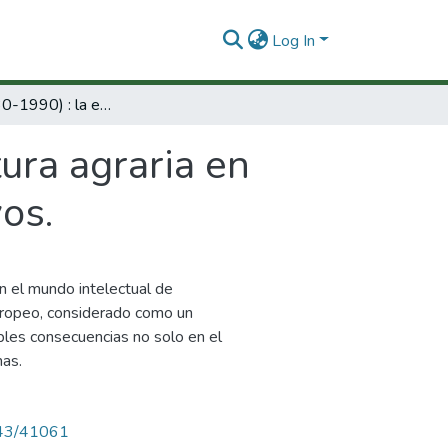
Log In
Villeta (1930-1990) : la estructura agraria en función de los cambios técnicos y productivos.
tura agraria en
os.
n el mundo intelectual de
uropeo, considerado como un
ables consecuencias no solo en el
nas.
4143/41061