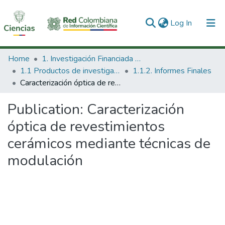
(current)
Log In
Communities & Collections
Home
1. Investigación Financiada con Recursos Públicos
1.1 Productos de investigación
1.1.2. Informes Finales
All of DSpace
Caracterización óptica de revestimientos cerámicos mediante técnicas de modulación
Statistics
Publication:
Caracterización
óptica de revestimientos
cerámicos mediante técnicas de
modulación