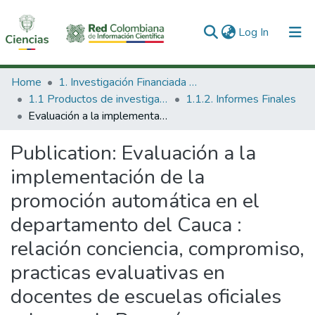
(current)
Log In
Communities & Collections
Home
1. Investigación Financiada con Recursos Públicos
1.1 Productos de investigación
1.1.2. Informes Finales
All of DSpace
Evaluación a la implementación de la promoción automática en el departamento del Cauca : relación conciencia, compromiso, practicas evaluativas en docentes de escuelas oficiales urbanas de Popayán.
Statistics
Publication:
Evaluación a la
implementación de la
promoción automática en el
departamento del Cauca :
relación conciencia, compromiso,
practicas evaluativas en
docentes de escuelas oficiales