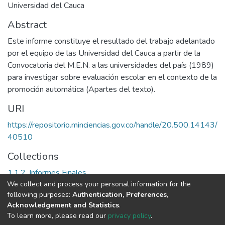
Universidad del Cauca
Abstract
Este informe constituye el resultado del trabajo adelantado
por el equipo de las Universidad del Cauca a partir de la
Convocatoria del M.E.N. a las universidades del país (1989)
para investigar sobre evaluación escolar en el contexto de la
promoción automática (Apartes del texto).
URI
https://repositorio.minciencias.gov.co/handle/20.500.14143/
40510
Collections
1.1.2. Informes Finales
We collect and process your personal information for the
following purposes:
Authentication, Preferences,
Full item page
Acknowledgement and Statistics
.
To learn more, please read our
privacy policy
.
DSpace software
copyright © 2002-2026
LYRASIS