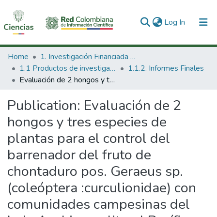
(current)
Log In
Communities & Collections
Home
1. Investigación Financiada con Recursos Públicos
1.1 Productos de investigación
1.1.2. Informes Finales
All of DSpace
Evaluación de 2 hongos y tres especies de plantas para el control del barrenador del fruto de chontaduro pos. Geraeus sp. (coleóptera :curculionidae) con comunidades campesinas del bajo Anchicaya, litoral Pacífico vallecaucano.
Statistics
Publication:
Evaluación de 2
hongos y tres especies de
plantas para el control del
barrenador del fruto de
chontaduro pos. Geraeus sp.
(coleóptera :curculionidae) con
comunidades campesinas del