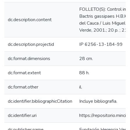
FOLLETO(S): Control inte
Bactris gassipaes H.B.K. :
dc.description.content
del Cauca / Luis Miguel C
Verde, 2001.; 20 p. ; 2
dc.description.projectid
IP 6256-13-184-99
dc.format.dimensions
28 cm.
dc.format.extent
88 h.
dc.format.other
il.
dc.identifier.bibliographicCitation
Incluye bibliografia.
dc.identifier.uri
https://repositorio.min
dc.publisher.name
Fundación Herencia Verd