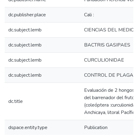
dc.publisher.place
Cali :
dc.subject.lemb
CIENCIAS DEL MEDIO 
dc.subject.lemb
BACTRIS GASIPAES
dc.subject.lemb
CURCULIONIDAE
dc.subject.lemb
CONTROL DE PLAGAS
Evaluación de 2 hongos y 
del barrenador del fruto
dc.title
(coleóptera :curculionid
Anchicaya, litoral Pacífic
dspace.entity.type
Publication