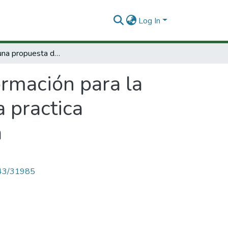
Log In
La réplica : una propuesta de formación para la educación superior. Sobre la influencia de la practica investigativa en la comprensión de la teoría
ormación para la
a practica
a
4143/31985