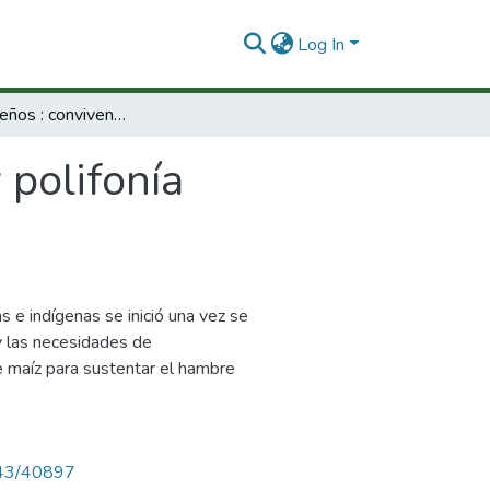
Log In
Los baudoseños : convivencia y polifonía ecológica.
 polifonía
 e indígenas se inició una vez se
y las necesidades de
de maíz para sustentar el hambre
4143/40897