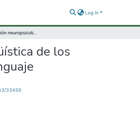
Log In
Caracterización neuropsicolingüística de los trastornos específicos del desarrollo del lenguaje
ística de los
enguaje
4143/33459