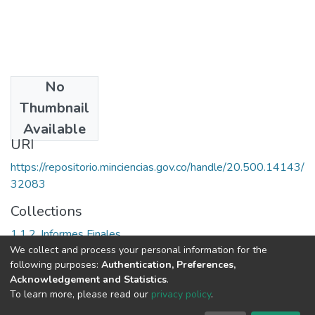
No
Date
Thumbnail
2000
Available
URI
https://repositorio.minciencias.gov.co/handle/20.500.14143/
32083
Collections
1.1.2. Informes Finales
We collect and process your personal information for the
following purposes:
Authentication, Preferences,
Full item page
Acknowledgement and Statistics
.
To learn more, please read our
privacy policy
.
DSpace software
copyright © 2002-2026
LYRASIS