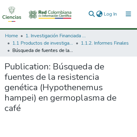
(current)
Log In
Communities & Collections
Home
1. Investigación Financiada con Recursos Públicos
1.1 Productos de investigación
1.1.2. Informes Finales
All of DSpace
Búsqueda de fuentes de la resistencia genética (Hypothenemus hampei) en germoplasma de café
Statistics
Publication:
Búsqueda de
fuentes de la resistencia
genética (Hypothenemus
hampei) en germoplasma de
café