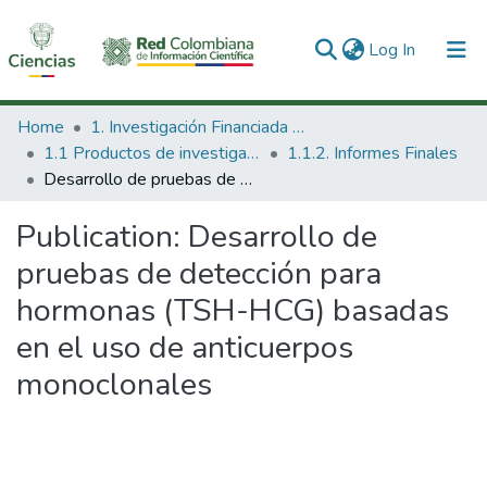
(current)
Log In
Communities & Collections
Home
1. Investigación Financiada con Recursos Públicos
1.1 Productos de investigación
1.1.2. Informes Finales
All of DSpace
Desarrollo de pruebas de detección para hormonas (TSH-HCG) basadas en el uso de anticuerpos monoclonales
Statistics
Publication:
Desarrollo de
pruebas de detección para
hormonas (TSH-HCG) basadas
en el uso de anticuerpos
monoclonales