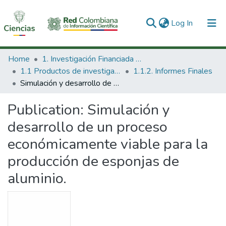
(current)
Log In
Communities & Collections
Home
1. Investigación Financiada con Recursos Públicos
1.1 Productos de investigación
1.1.2. Informes Finales
All of DSpace
Simulación y desarrollo de un proceso económicamente viable para la producción de esponjas de aluminio.
Statistics
Publication:
Simulación y
desarrollo de un proceso
económicamente viable para la
producción de esponjas de
aluminio.