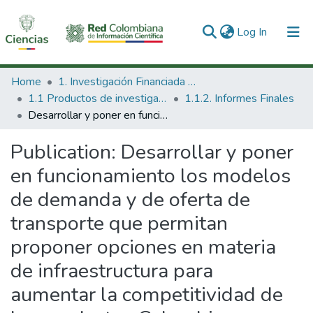
(current)
Log In
Communities & Collections
Home
1. Investigación Financiada con Recursos Públicos
1.1 Productos de investigación
1.1.2. Informes Finales
All of DSpace
Desarrollar y poner en funcionamiento los modelos de demanda y de oferta de transporte que permitan proponer opciones en materia de infraestructura para aumentar la competitividad de los productos Colombianos.
Statistics
Publication:
Desarrollar y poner
en funcionamiento los modelos
de demanda y de oferta de
transporte que permitan
proponer opciones en materia
de infraestructura para
aumentar la competitividad de