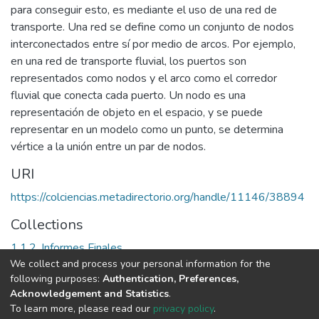
para conseguir esto, es mediante el uso de una red de
transporte. Una red se define como un conjunto de nodos
interconectados entre sí por medio de arcos. Por ejemplo,
en una red de transporte fluvial, los puertos son
representados como nodos y el arco como el corredor
fluvial que conecta cada puerto. Un nodo es una
representación de objeto en el espacio, y se puede
representar en un modelo como un punto, se determina
vértice a la unión entre un par de nodos.
URI
https://colciencias.metadirectorio.org/handle/11146/38894
Collections
1.1.2. Informes Finales
We collect and process your personal information for the
following purposes:
Authentication, Preferences,
Full item page
Acknowledgement and Statistics
.
To learn more, please read our
privacy policy
.
DSpace software
copyright © 2002-2026
LYRASIS