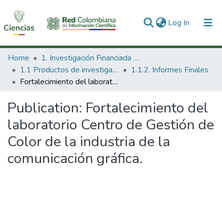
(current)
Log In
Communities & Collections
Home
1. Investigación Financiada con Recursos Públicos
1.1 Productos de investigación
1.1.2. Informes Finales
All of DSpace
Fortalecimiento del laboratorio Centro de Gestión de Color de la industria de la comunicación gráfica.
Statistics
Publication:
Fortalecimiento del
laboratorio Centro de Gestión de
Color de la industria de la
comunicación gráfica.