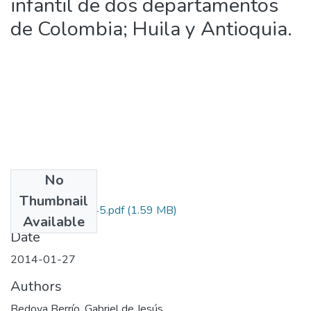
infantil de dos departamentos
de Colombia; Huila y Antioquia.
No
Files
Thumbnail
111549326145.pdf
(1.59 MB)
Available
Date
2014-01-27
Authors
Bedoya Berrío, Gabriel de Jesús