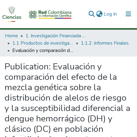
(current)
Log In
Communities & Collections
Home
1. Investigación Financiada con Recursos Públicos
1.1 Productos de investigación
1.1.2. Informes Finales
All of DSpace
Evaluación y comparación del efecto de la mezcla genética sobre la distribución de alelos de riesgo y la susceptibilidad diferencial a dengue hemorrágico (DH) y clásico (DC) en población infantil de dos departamentos de Colombia; Huila y Antioquia.
Statistics
Publication:
Evaluación y
comparación del efecto de la
mezcla genética sobre la
distribución de alelos de riesgo
y la susceptibilidad diferencial a
dengue hemorrágico (DH) y
clásico (DC) en población