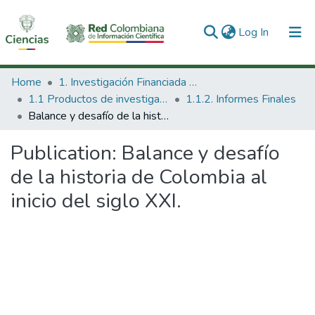
(current)
Log In
Communities & Collections
Home
1. Investigación Financiada con Recursos Públicos
1.1 Productos de investigación
1.1.2. Informes Finales
All of DSpace
Balance y desafío de la historia de Colombia al inicio del siglo XXI.
Statistics
Publication:
Balance y desafío
de la historia de Colombia al
inicio del siglo XXI.