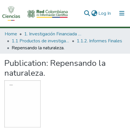
(current)
Log In
Communities & Collections
Home
1. Investigación Financiada con Recursos Públicos
1.1 Productos de investigación
1.1.2. Informes Finales
All of DSpace
Repensando la naturaleza.
Statistics
Publication:
Repensando la
naturaleza.