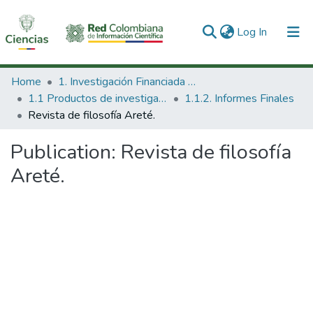
(current)
Log In
Communities & Collections
Home
1. Investigación Financiada con Recursos Públicos
1.1 Productos de investigación
1.1.2. Informes Finales
All of DSpace
Revista de filosofía Areté.
Statistics
Publication:
Revista de filosofía
Areté.