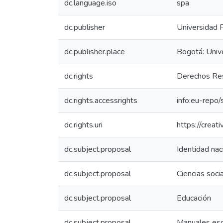
dc.language.iso
spa
dc.publisher
Universidad 
dc.publisher.place
Bogotá: Univ
dc.rights
Derechos Res
dc.rights.accessrights
info:eu-repo
dc.rights.uri
https://crea
dc.subject.proposal
Identidad nac
dc.subject.proposal
Ciencias soci
dc.subject.proposal
Educación
dc.subject.proposal
Manuales esc