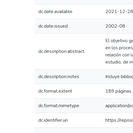
dc.date.available
2021-12-28
dc.date.issued
2002-08
El objetivo g
en los proces
dc.description.abstract
relación con 
estudio, de m
dc.description.notes
Incluye bibliog
dc.format.extent
189 páginas.
dc.format.mimetype
application/p
dc.identifier.uri
https://repo