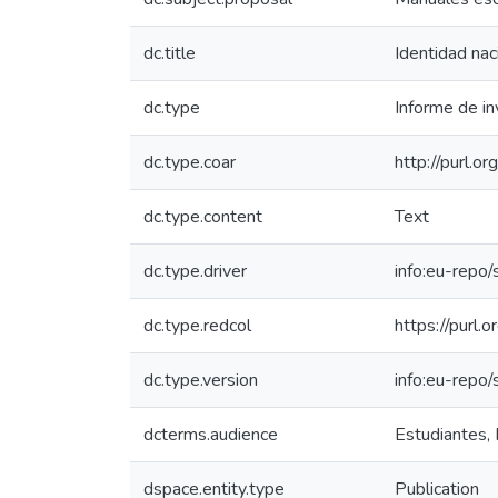
dc.title
Identidad nac
dc.type
Informe de in
dc.type.coar
http://purl.o
dc.type.content
Text
dc.type.driver
info:eu-repo
dc.type.redcol
https://purl.
dc.type.version
info:eu-repo
dcterms.audience
Estudiantes, 
dspace.entity.type
Publication