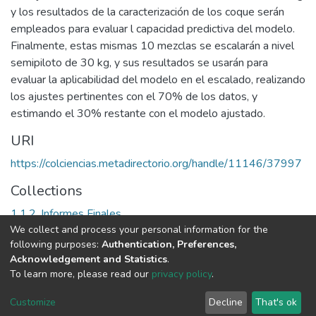
y los resultados de la caracterización de los coque serán
empleados para evaluar l capacidad predictiva del modelo.
Finalmente, estas mismas 10 mezclas se escalarán a nivel
semipiloto de 30 kg, y sus resultados se usarán para
evaluar la aplicabilidad del modelo en el escalado, realizando
los ajustes pertinentes con el 70% de los datos, y
estimando el 30% restante con el modelo ajustado.
URI
https://colciencias.metadirectorio.org/handle/11146/37997
Collections
1.1.2. Informes Finales
We collect and process your personal information for the
following purposes:
Authentication, Preferences,
Full item page
Acknowledgement and Statistics
.
To learn more, please read our
privacy policy
.
DSpace software
copyright © 2002-2026
LYRASIS
Cookie
Privacy
End User
Send
Customize
Decline
That's ok
settings
policy
Agreement
Feedback