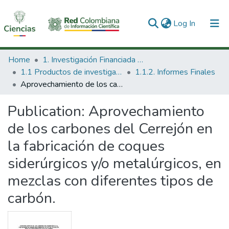
(current)
Log In
Communities & Collections
Home
1. Investigación Financiada con Recursos Públicos
1.1 Productos de investigación
1.1.2. Informes Finales
All of DSpace
Aprovechamiento de los carbones del Cerrejón en la fabricación de coques siderúrgicos y/o metalúrgicos, en mezclas con diferentes tipos de carbón.
Statistics
Publication:
Aprovechamiento
de los carbones del Cerrejón en
la fabricación de coques
siderúrgicos y/o metalúrgicos, en
mezclas con diferentes tipos de
carbón.