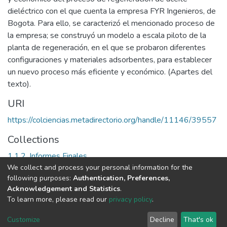
dieléctrico con el que cuenta la empresa FYR Ingenieros, de
Bogota. Para ello, se caracterizó el mencionado proceso de
la empresa; se construyó un modelo a escala piloto de la
planta de regeneración, en el que se probaron diferentes
configuraciones y materiales adsorbentes, para establecer
un nuevo proceso más eficiente y económico. (Apartes del
texto).
URI
https://colciencias.metadirectorio.org/handle/11146/39557
Collections
1.1.2. Informes Finales
We collect and process your personal information for the
following purposes:
Authentication, Preferences,
Full item page
Acknowledgement and Statistics
.
To learn more, please read our
privacy policy
.
DSpace software
copyright © 2002-2026
LYRASIS
Cookie
Privacy
End User
Send
Customize
Decline
That's ok