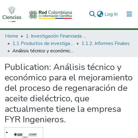
(current)
Log In
Communities & Collections
Home
1. Investigación Financiada con Recursos Públicos
1.1 Productos de investigación
1.1.2. Informes Finales
All of DSpace
Análisis técnico y económico para el mejoramiento del proceso de regenaración de aceite dieléctrico, que actualmente tiene la empresa FYR Ingenieros.
Statistics
Publication:
Análisis técnico y
económico para el mejoramiento
del proceso de regenaración de
aceite dieléctrico, que
actualmente tiene la empresa
FYR Ingenieros.