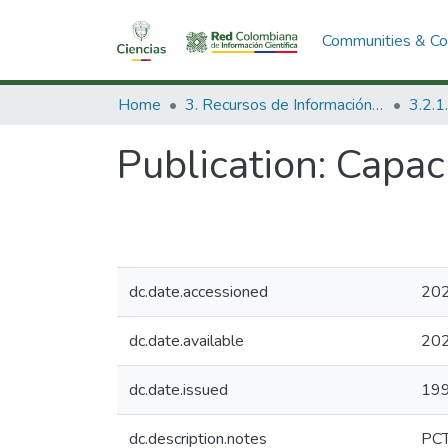
Communities & Col
Home
3. Recursos de Información Científica y Tecnológica
Publication:
Capaci
dc.date.accessioned
202
dc.date.available
202
dc.date.issued
19
dc.description.notes
PC