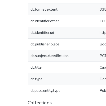
dc.format.extent
33
dc.identifier.other
10
dc.identifier.uri
htt
dc.publisher.place
Bog
dc.subject.classification
PCT
dc.title
Capa
dc.type
Doc
dspace.entity.type
Pub
Collections