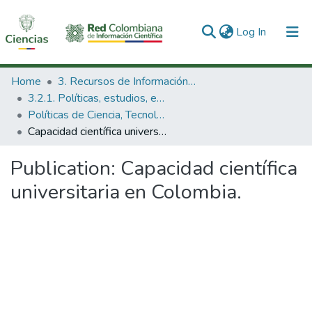
(current)
Log In
Communities & Collections
Home
3. Recursos de Información Científica y Tecnológica
3.2.1. Políticas, estudios, evaluaciones e indicadores de CTeI
All of DSpace
Políticas de Ciencia, Tecnología e Innovación
Capacidad científica universitaria en Colombia.
Statistics
Publication:
Capacidad científica
universitaria en Colombia.