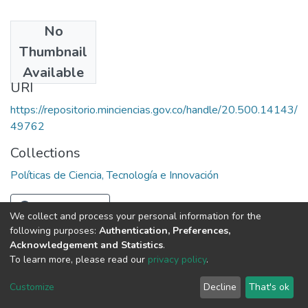
No
Date
Thumbnail
1993
Available
URI
https://repositorio.minciencias.gov.co/handle/20.500.14143/
49762
Collections
Políticas de Ciencia, Tecnología e Innovación
Full item page
We collect and process your personal information for the
following purposes:
Authentication, Preferences,
Acknowledgement and Statistics
.
To learn more, please read our
privacy policy
.
DSpace software
copyright © 2002-2026
LYRASIS
Cookie
Privacy
End User
Send
Customize
Decline
That's ok
settings
policy
Agreement
Feedback