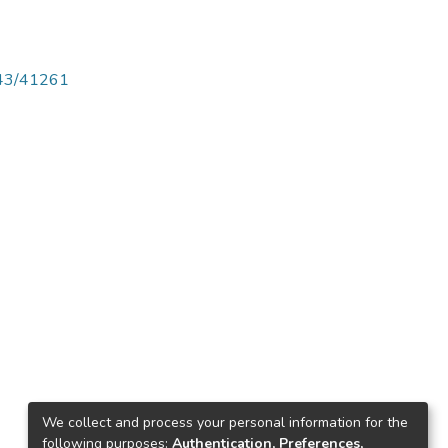
4143/41261
We collect and process your personal information for the
following purposes:
Authentication, Preferences,