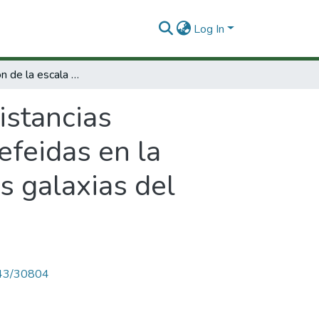
Log In
La calibración de la escala de distancias cósmicas : distancias exactas de estrellas cefeidas en la galaxia, las nubes de Magallanes y en varias galaxias del Grupo Local
istancias
efeidas en la
s galaxias del
4143/30804