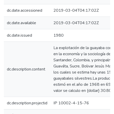
dc.date.accessioned
2019-03-04T04:17:02Z
dc.date.available
2019-03-04T04:17:02Z
dc.date.issued
1980
La explotación de la guayaba cons
en la economía y la sociología del
Santander, Colombia, y principalme
Guaváta, Sucre, Bolivar Jesús Marí
dc.description.content
los cuales se estima hay unas 15.
guayabales silvestres.La producci
estimó en el año de 1968 en 69.
valor se calculo en {dollar} 30.800
dc.description.projectid
IP 10002-4-15-76