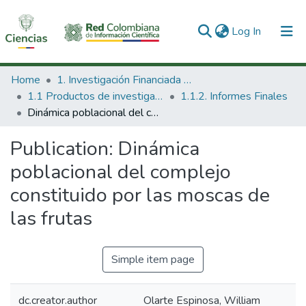
(current)
Log In
Communities & Collections
Home
1. Investigación Financiada con Recursos Públicos
1.1 Productos de investigación
1.1.2. Informes Finales
All of DSpace
Dinámica poblacional del complejo constituido por las moscas de las frutas
Statistics
Publication:
Dinámica
poblacional del complejo
constituido por las moscas de
las frutas
Simple item page
dc.creator.author
Olarte Espinosa, William