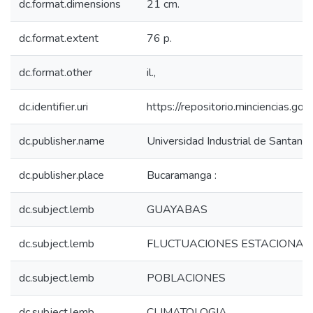
dc.format.dimensions
21 cm.
dc.format.extent
76 p.
dc.format.other
il.,
dc.identifier.uri
https://repositorio.minciencias.
dc.publisher.name
Universidad Industrial de Santande
dc.publisher.place
Bucaramanga :
dc.subject.lemb
GUAYABAS
dc.subject.lemb
FLUCTUACIONES ESTACIONAL
dc.subject.lemb
POBLACIONES
dc.subject.lemb
CLIMATOLOGIA