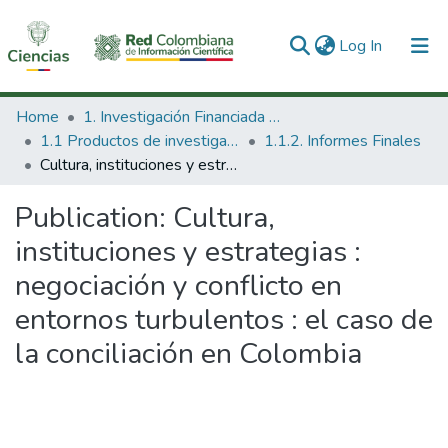
(current)
Log In
Communities & Collections
Home
1. Investigación Financiada con Recursos Públicos
1.1 Productos de investigación
1.1.2. Informes Finales
All of DSpace
Cultura, instituciones y estrategias : negociación y conflicto en entornos turbulentos : el caso de la conciliación en Colombia
Statistics
Publication:
Cultura,
instituciones y estrategias :
negociación y conflicto en
entornos turbulentos : el caso de
la conciliación en Colombia