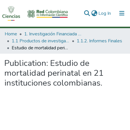
(current)
Log In
Communities & Collections
Home
1. Investigación Financiada con Recursos Públicos
1.1 Productos de investigación
1.1.2. Informes Finales
All of DSpace
Estudio de mortalidad perinatal en 21 instituciones colombianas.
Statistics
Publication:
Estudio de
mortalidad perinatal en 21
instituciones colombianas.