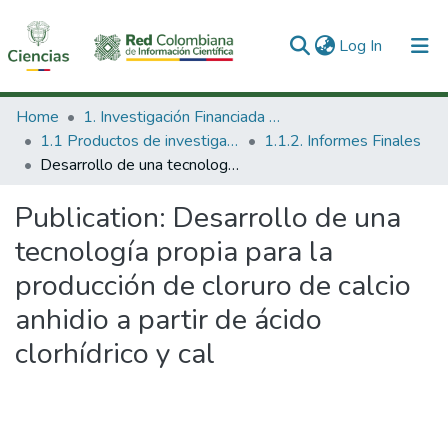
(current)
Log In
Communities & Collections
Home
1. Investigación Financiada con Recursos Públicos
1.1 Productos de investigación
1.1.2. Informes Finales
All of DSpace
Desarrollo de una tecnología propia para la producción de cloruro de calcio anhidio a partir de ácido clorhídrico y cal
Statistics
Publication:
Desarrollo de una
tecnología propia para la
producción de cloruro de calcio
anhidio a partir de ácido
clorhídrico y cal