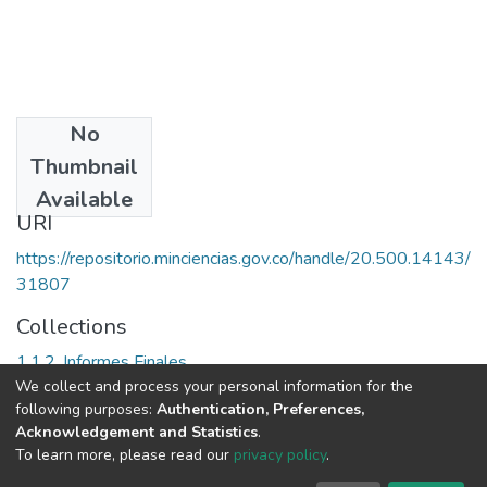
No
Date
Thumbnail
2001
Available
URI
https://repositorio.minciencias.gov.co/handle/20.500.14143/
31807
Collections
1.1.2. Informes Finales
We collect and process your personal information for the
following purposes:
Authentication, Preferences,
Full item page
Acknowledgement and Statistics
.
To learn more, please read our
privacy policy
.
DSpace software
copyright © 2002-2026
LYRASIS