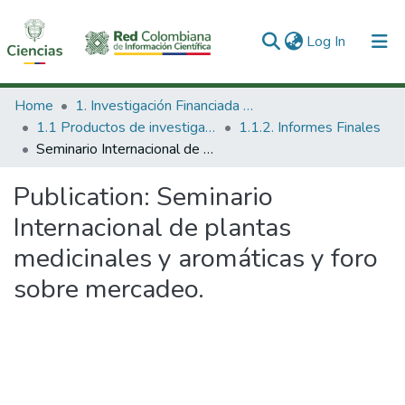
(current)
Log In
Communities & Collections
Home
1. Investigación Financiada con Recursos Públicos
1.1 Productos de investigación
1.1.2. Informes Finales
All of DSpace
Seminario Internacional de plantas medicinales y aromáticas y foro sobre mercadeo.
Statistics
Publication:
Seminario
Internacional de plantas
medicinales y aromáticas y foro
sobre mercadeo.