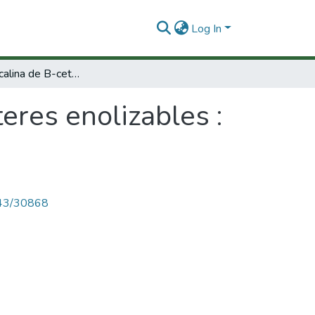
Log In
Hidrolisis alcalina de B-cetoésteres enolizables : un nuevo mecanismo de reacción?
teres enolizables :
4143/30868