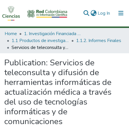
(current)
Log In
Communities & Collections
Home
1. Investigación Financiada con Recursos Públicos
1.1 Productos de investigación
1.1.2. Informes Finales
All of DSpace
Servicios de teleconsulta y difusión de herramientas informáticas de actualización médica a través del uso de tecnologías informáticas y de comunicaciones
Statistics
Publication:
Servicios de
teleconsulta y difusión de
herramientas informáticas de
actualización médica a través
del uso de tecnologías
informáticas y de
comunicaciones