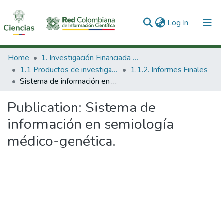
(current)
Log In
Communities & Collections
Home
1. Investigación Financiada con Recursos Públicos
1.1 Productos de investigación
1.1.2. Informes Finales
All of DSpace
Sistema de información en semiología médico-genética.
Statistics
Publication:
Sistema de
información en semiología
médico-genética.