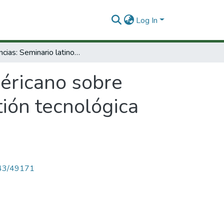
Log In
Ponencias: Seminario latinoAméricano sobre fomento institucional - financiero de la gestión tecnológica de proyectos.
éricano sobre
tión tecnológica
4143/49171