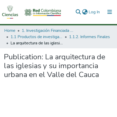
(current)
Log In
Communities & Collections
Home
1. Investigación Financiada con Recursos Públicos
1.1 Productos de investigación
1.1.2. Informes Finales
All of DSpace
La arquitectura de las iglesias y su importancia urbana en el Valle del Cauca
Statistics
Publication:
La arquitectura de
las iglesias y su importancia
urbana en el Valle del Cauca