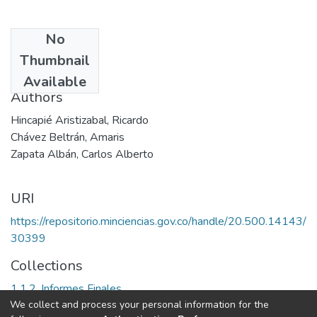
No
Date
Thumbnail
1999
Available
Authors
Hincapié Aristizabal, Ricardo
Chávez Beltrán, Amaris
Zapata Albán, Carlos Alberto
URI
https://repositorio.minciencias.gov.co/handle/20.500.14143/
30399
Collections
1.1.2. Informes Finales
We collect and process your personal information for the