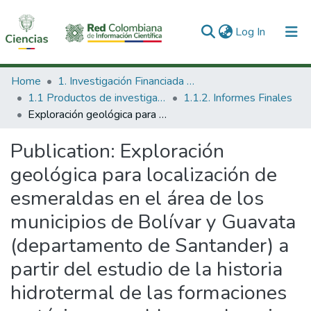
(current)
Log In
Communities & Collections
Home
1. Investigación Financiada con Recursos Públicos
1.1 Productos de investigación
1.1.2. Informes Finales
All of DSpace
Exploración geológica para localización de esmeraldas en el área de los municipios de Bolívar y Guavata (departamento de Santander) a partir del estudio de la historia hidrotermal de las formaciones cretácicas rosa blanca y la paja
Statistics
Publication:
Exploración
geológica para localización de
esmeraldas en el área de los
municipios de Bolívar y Guavata
(departamento de Santander) a
partir del estudio de la historia
hidrotermal de las formaciones