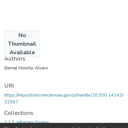
No
Date
Thumbnail
2004
Available
Authors
Bernal Noreña, Álvaro
URI
https://repositorio.minciencias.gov.co/handle/20.500.14143/
32967
Collections
1.1.2. Informes Finales