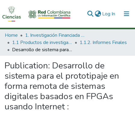
(current)
Log In
Communities & Collections
Home
1. Investigación Financiada con Recursos Públicos
1.1 Productos de investigación
1.1.2. Informes Finales
All of DSpace
Desarrollo de sistema para el prototipaje en forma remota de sistemas digitales basados en FPGAs usando Internet :
Statistics
Publication:
Desarrollo de
sistema para el prototipaje en
forma remota de sistemas
digitales basados en FPGAs
usando Internet :