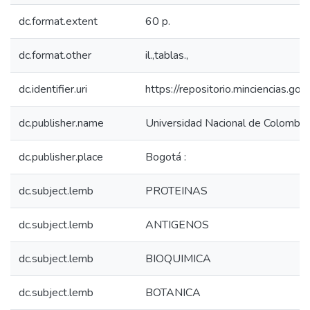
dc.format.extent
60 p.
dc.format.other
il.,tablas.,
dc.identifier.uri
https://repositorio.minciencias.
dc.publisher.name
Universidad Nacional de Colombia,
dc.publisher.place
Bogotá :
dc.subject.lemb
PROTEINAS
dc.subject.lemb
ANTIGENOS
dc.subject.lemb
BIOQUIMICA
dc.subject.lemb
BOTANICA