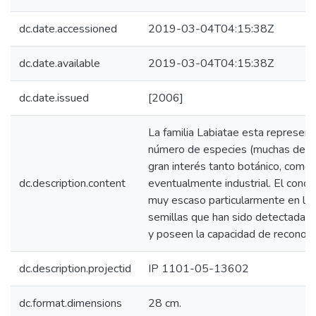
dc.date.accessioned
2019-03-04T04:15:38Z
dc.date.available
2019-03-04T04:15:38Z
dc.date.issued
[2006]
La familia Labiatae esta represen
número de especies (muchas de el
gran interés tanto botánico, como
dc.description.content
eventualmente industrial. El cono
muy escaso particularmente en lo 
semillas que han sido detectadas
y poseen la capacidad de reconoce
dc.description.projectid
IP 1101-05-13602
dc.format.dimensions
28 cm.