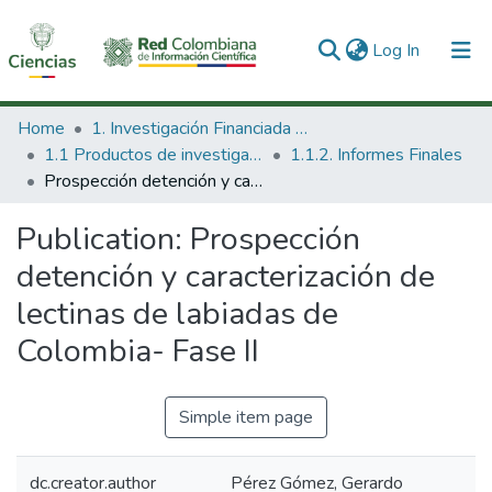
(current)
Log In
Communities & Collections
Home
1. Investigación Financiada con Recursos Públicos
1.1 Productos de investigación
1.1.2. Informes Finales
All of DSpace
Prospección detención y caracterización de lectinas de labiadas de Colombia- Fase II
Statistics
Publication:
Prospección
detención y caracterización de
lectinas de labiadas de
Colombia- Fase II
Simple item page
dc.creator.author
Pérez Gómez, Gerardo