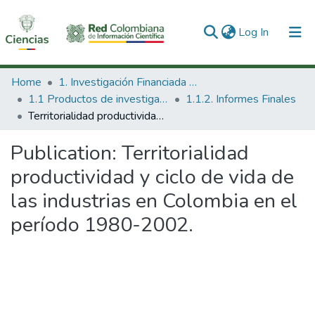
(current)
Log In
Communities & Collections
Home
1. Investigación Financiada con Recursos Públicos
1.1 Productos de investigación
1.1.2. Informes Finales
All of DSpace
Territorialidad productividad y ciclo de vida de las industrias en Colombia en el período 1980-2002.
Statistics
Publication:
Territorialidad
productividad y ciclo de vida de
las industrias en Colombia en el
período 1980-2002.