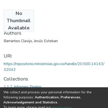
No
Date
Thumbnail
2002
Available
Authors
Barrantes Clavijo, Jesús Esteban
URI
https://repositorio.minciencias.gov.co/handle/20.500.14143/
32043
Collections
1.1.2. Informes Finales
We collect and process your personal information for the
following purposes:
Authentication, Preferences,
Full item page
Acknowledgement and Statistics
.
To learn more, please read our
privacy policy
.