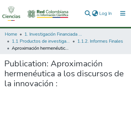
(current)
Log In
Communities & Collections
Home
1. Investigación Financiada con Recursos Públicos
1.1 Productos de investigación
1.1.2. Informes Finales
All of DSpace
Aproximación hermenéutica a los discursos de la innovación :
Statistics
Publication:
Aproximación
hermenéutica a los discursos de
la innovación :