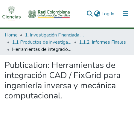
(current)
Log In
Communities & Collections
Home
1. Investigación Financiada con Recursos Públicos
1.1 Productos de investigación
1.1.2. Informes Finales
All of DSpace
Herramientas de integración CAD / FixGrid para ingeniería inversa y mecánica computacional.
Statistics
Publication:
Herramientas de
integración CAD / FixGrid para
ingeniería inversa y mecánica
computacional.