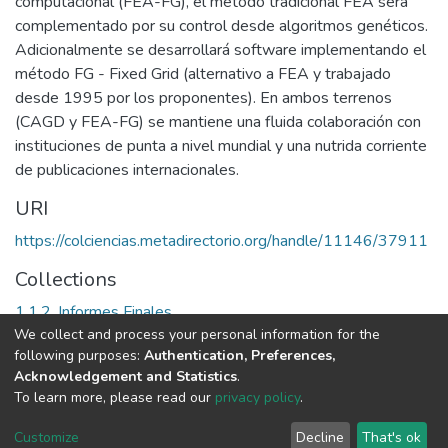
computacional (FEA-FG), el método tradicional FEA será
complementado por su control desde algoritmos genéticos.
Adicionalmente se desarrollará software implementando el
método FG - Fixed Grid (alternativo a FEA y trabajado
desde 1995 por los proponentes). En ambos terrenos
(CAGD y FEA-FG) se mantiene una fluida colaboración con
instituciones de punta a nivel mundial y una nutrida corriente
de publicaciones internacionales.
URI
https://colciencias.metadirectorio.org/handle/11146/37911
Collections
1.1.2. Informes Finales
We collect and process your personal information for the
following purposes:
Authentication, Preferences,
Full item page
Acknowledgement and Statistics
.
To learn more, please read our
privacy policy
.
DSpace software
copyright © 2002-2026
LYRASIS
Cookie
Privacy
End User
Send
Customize
Decline
That's ok